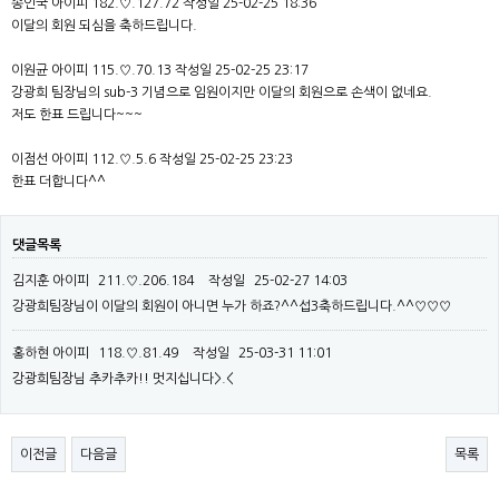
송인국 아이피 182.♡.127.72 작성일 25-02-25 18:36
이달의 회원 되심을 축하드립니다.
이원균 아이피 115.♡.70.13 작성일 25-02-25 23:17
강광희 팀장님의 sub-3 기념으로 임원이지만 이달의 회원으로 손색이 없네요.
저도 한표 드립니다~~~
이점선 아이피 112.♡.5.6 작성일 25-02-25 23:23
한표 더합니다^^
댓글목록
김지훈
아이피
211.♡.206.184
작성일
25-02-27 14:03
강광희팀장님이 이달의 회원이 아니면 누가 하죠?^^섭3축하드립니다.^^♡♡♡
홍하현
아이피
118.♡.81.49
작성일
25-03-31 11:01
강광희팀장님 추카추카!! 멋지십니다>.<
이전글
다음글
목록