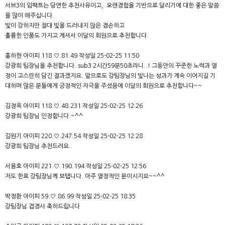
서브3의 임팩트는 당연한 추천사유이고, 오랜경험을 기반으로 달리기에 대한 좋은 말씀
을 많이 해주십니다.
빛이 강하지만 절대 빛을 드러내지 않은 겸손하고
훌륭한 인품도 가지고 계셔서 이달의 회원으로 추천합니다.
홍하현 아이피 118.♡.81.49 작성일 25-02-25 11:50
강광희 팀장님을 추천합니다. sub3 2시간59분50초라니..! 그동안의 꾸준한 노력과 열
정이 고스란히 담긴 결과겠지요. 앞으로도 강팀장님의 빛나는 성과가 계속 이어지길 기
대하며 많은 분들에게 긍정적인 자극을 주셨음에 이달의 회원으로 추천합니다~~
김정옥 아이피 118.♡.48.231 작성일 25-02-25 12:26
강광희 팀장님 인정합니다.~^^
김원기 아이피 220.♡.247.54 작성일 25-02-25 12:28
강광희 팀장님 추천드려요.
서용호 아이피 221.♡.190.194 작성일 25-02-25 12:56
저도 한표 강팀장님께 보탭니다. 아주 열정적인 분이시지요~~^^
박정환 아이피 59.♡.86.99 작성일 25-02-25 18:35
강팀장님 겹경사 축하드립니다