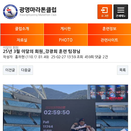
클럽소개
게시판
훈련정보
자료실
PHOTO
관련사이트
이달의 회원
25년 3월 이달의 회원_강광희 훈련 팀장님
작성자
홍하현
(118.♡.81.49)
25-02-27 13:59
조회
459회
댓글
2건
이전글
다음글
목록
본문